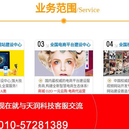
业务范围
/Service
网站建设中心
全国电商平台建设中心
全国
设中心,强大技
国内最权威的电商平台建设服
中国权威
验,全案服务！
务商,构建全新智慧电商生态体系!
视频网站开发专
A类
商城
O2O
一元云购
电商代运营
网站建设首选
立即致电
立即致电
开发中心
全国小程序开发中心
全国