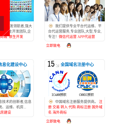
信原生开发领航者,强大
我们提供专业平台代运维、平
P/微信原生开发团队,企
台代运营服务,专业团队,大型,专业,
P商城
原生开发
专注！
微信代运营
APP代运营
立即致电
信息化建设中心
全国域名注册中心
息技术的创新者,信息
中国域名注册服务提供商。
注
、运维、机房...
册
交易
转入
代购
商标注册
国外域
机房建设
名
海外商标
立即致电