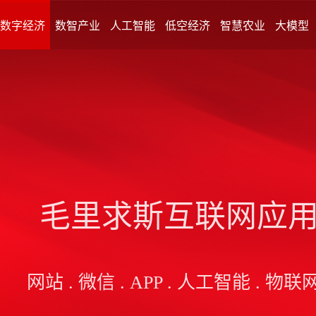
数字经济
数智产业
人工智能
低空经济
智慧农业
大模型