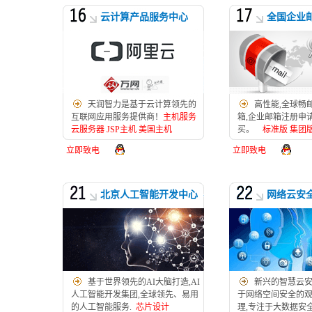
云计算产品服务中心
全国企业
天润智力是基于云计算领先的
高性能,全球畅
互联网应用服务提供商！
主机服务
箱,企业邮箱注册申
云服务器
JSP主机
美国主机
买。
标准版
集团
立即致电
立即致电
北京人工智能开发中心
网络云安
基于世界领先的AI大脑打造,AI
新兴的智慧云安
人工智能开发集团,全球领先、易用
于网络空间安全的
的人工智能服务.
芯片设计
理,专注于大数据安全