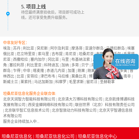
5. 项目上线
待您最终满意验收后，项目即可成功上
线，还可享受免费升级服务。
中非友好专区：
埃及
|
苏丹
|
利比亚
|
突尼斯
|
阿尔及利亚
|
摩洛哥
|
亚速尔群岛
|
马德拉群岛
|
埃塞
俄比亚
|
厄立特里亚
|
索马里
|
吉布提
|
肯尼亚
|
坦桑尼亚
|
布隆迪
|
塞舌尔
|
毛里塔
尼亚
|
西撒哈拉
|
塞内加尔
|
冈比亚
|
马里
|
布基纳法索
|
几内亚
|
几内亚比绍
|
佛得
角
|
塞拉利昂
|
利比里亚
|
科特迪瓦
|
加纳
|
多哥
|
贝宁
|
尼日尔
|
尼日利亚
|
加那利
群岛
|
乍得
|
中非
|
喀麦隆
|
赤道几内亚
|
加蓬
|
刚果
|
刚果民主共和国
|
圣多美
|
普
林西比
|
比亚
|
安哥拉
|
津巴布韦
|
马拉维
|
莫桑比克
|
博茨瓦纳
|
纳米比亚
|
南非
|
斯威士兰
|
莱索托
|
马达加斯加
|
科摩罗
|
毛里求斯
|
留尼汪
|
圣赫勒拿
坦桑尼亚信息化服务企业联合体:
北京天润智力智能科技有限公司
|
北京清大万博科技有限公司
|
北京航烽博通科技
发展有限公司
|
西安金蝉网络科技有限公司
|
联创世界（北京）科技有限责任公司
|
北京联华智汇信息技术公司
|
北京智旅动力科技有限公司
|
北京天宇智通信息技
术有限公司
服务企业持续加入中...
坦桑尼亚信息化
|
坦桑尼亚信息化公司
|
坦桑尼亚信息化中心