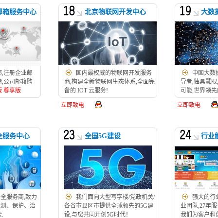
邮箱服务中心
北京物联网开发中心
大数
邮,注册企业邮
国内最权威的物联网开发服务
中国大数
请,公司邮箱购
商,构建全新物联网生态体系,全面完
导者,独具慧眼
版
尊享版
备的 IOT 云服务!
可能,世界领
立即致电
立即致电
全服务中心
全国5G建设
行业
全服务商,致力
我们面向大型写字楼/党政机关/
强大的行
观测、保护、治
各省市县区市提供全球领先的5G建
业团队,27年服
.
设,与您共同开创5G时代！
我们为客户和