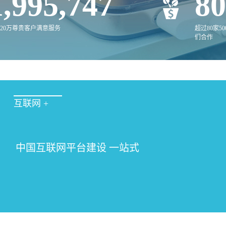
2,000,000
80
20万尊贵客户满意服务
超过80家5
们合作
互联网 +
中国互联网平台建设 一站式