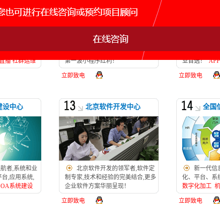
最强微系统,更强
我们开发你的第一款微信小程
APP/微
微时代！
序，具备微商城的相同'颜值'，抢占
UI/UE、AP
直播
社群运维
第一波小程序红利！
业首选！
AP
立即致电
立即致电
建设中心
北京软件开发中心
全国
航者,系统和业
北京软件开发的领军者,软件定
新一代信
台,应用系统,
制专家,技术和经验的完美结合,更多
化、平台、系统
！
OA系统建设
企业软件方案华丽呈现！
数字化加工
立即致电
立即致电