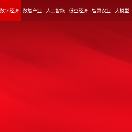
数字经济
数智产业
人工智能
低空经济
智慧农业
大模型
摩洛哥互联网应
网站 . 微信 . APP . 人工