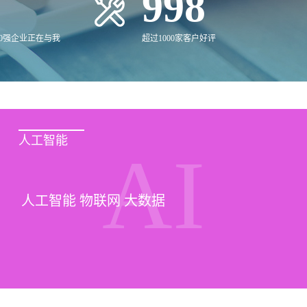
1,000
00强企业正在与我
超过1000家客户好评
人工智能
AI
人工智能 物联网 大数据