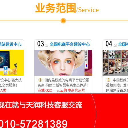
业务范围
/Service
网站建设中心
全国电商平台建设中心
全国
设中心,强大技
国内最权威的电商平台建设服
中国权威
验,全案服务！
务商,构建全新智慧电商生态体系!
视频网站开发专
A类
商城
O2O
一元云购
电商代运营
网站建设首选
立即致电
立即致电
开发中心
全国小程序开发中心
全国