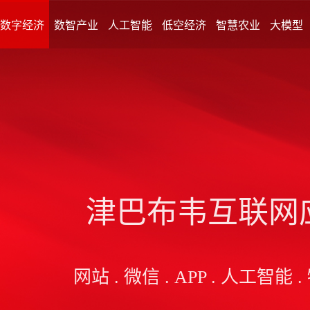
数字经济
数智产业
人工智能
低空经济
智慧农业
大模型
津巴布韦企业网站
细节致胜 . 厚度