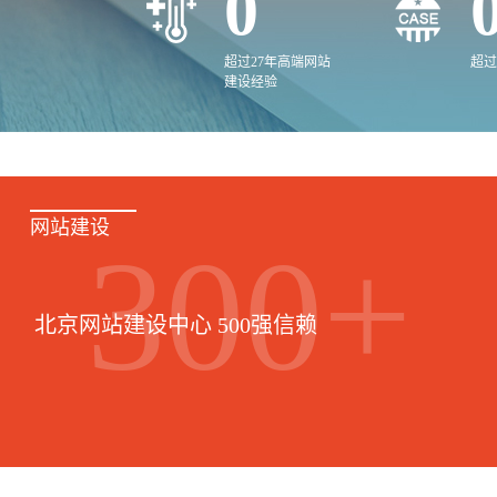
0
超过27年高端网站
超过
建设经验
网站建设
300
+
北京网站建设中心 500强信赖