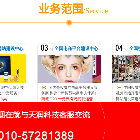
业务范围
/Service
网站建设中心
全国电商平台建设中心
全国
设中心,强大技
国内最权威的电商平台建设服
中国权威
验,全案服务！
务商,构建全新智慧电商生态体系!
视频网站开发专
A类
商城
O2O
一元云购
电商代运营
网站建设首选
立即致电
立即致电
开发中心
全国小程序开发中心
全国