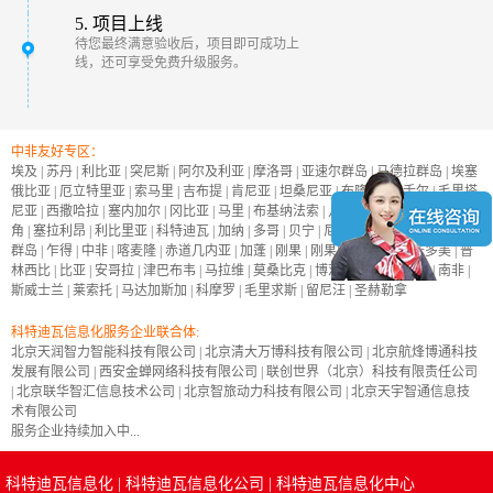
5. 项目上线
待您最终满意验收后，项目即可成功上
线，还可享受免费升级服务。
中非友好专区：
埃及
|
苏丹
|
利比亚
|
突尼斯
|
阿尔及利亚
|
摩洛哥
|
亚速尔群岛
|
马德拉群岛
|
埃塞
俄比亚
|
厄立特里亚
|
索马里
|
吉布提
|
肯尼亚
|
坦桑尼亚
|
布隆迪
|
塞舌尔
|
毛里塔
尼亚
|
西撒哈拉
|
塞内加尔
|
冈比亚
|
马里
|
布基纳法索
|
几内亚
|
几内亚比绍
|
佛得
角
|
塞拉利昂
|
利比里亚
|
科特迪瓦
|
加纳
|
多哥
|
贝宁
|
尼日尔
|
尼日利亚
|
加那利
群岛
|
乍得
|
中非
|
喀麦隆
|
赤道几内亚
|
加蓬
|
刚果
|
刚果民主共和国
|
圣多美
|
普
林西比
|
比亚
|
安哥拉
|
津巴布韦
|
马拉维
|
莫桑比克
|
博茨瓦纳
|
纳米比亚
|
南非
|
斯威士兰
|
莱索托
|
马达加斯加
|
科摩罗
|
毛里求斯
|
留尼汪
|
圣赫勒拿
科特迪瓦信息化服务企业联合体:
北京天润智力智能科技有限公司
|
北京清大万博科技有限公司
|
北京航烽博通科技
发展有限公司
|
西安金蝉网络科技有限公司
|
联创世界（北京）科技有限责任公司
|
北京联华智汇信息技术公司
|
北京智旅动力科技有限公司
|
北京天宇智通信息技
术有限公司
服务企业持续加入中...
科特迪瓦信息化
|
科特迪瓦信息化公司
|
科特迪瓦信息化中心