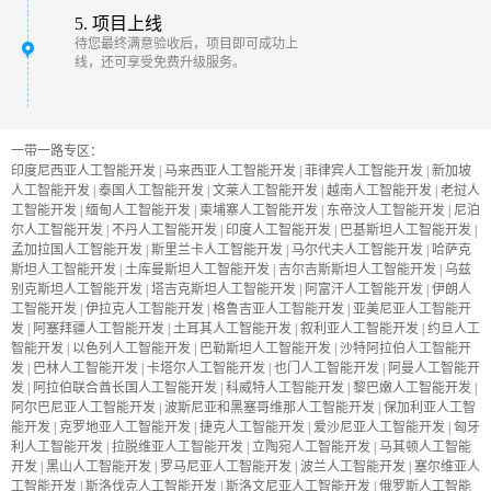
5. 项目上线
待您最终满意验收后，项目即可成功上
线，还可享受免费升级服务。
一带一路专区：
印度尼西亚人工智能开发
|
马来西亚人工智能开发
|
菲律宾人工智能开发
|
新加坡
人工智能开发
|
泰国人工智能开发
|
文莱人工智能开发
|
越南人工智能开发
|
老挝人
工智能开发
|
缅甸人工智能开发
|
柬埔寨人工智能开发
|
东帝汶人工智能开发
|
尼泊
尔人工智能开发
|
不丹人工智能开发
|
印度人工智能开发
|
巴基斯坦人工智能开发
|
孟加拉国人工智能开发
|
斯里兰卡人工智能开发
|
马尔代夫人工智能开发
|
哈萨克
斯坦人工智能开发
|
土库曼斯坦人工智能开发
|
吉尔吉斯斯坦人工智能开发
|
乌兹
别克斯坦人工智能开发
|
塔吉克斯坦人工智能开发
|
阿富汗人工智能开发
|
伊朗人
工智能开发
|
伊拉克人工智能开发
|
格鲁吉亚人工智能开发
|
亚美尼亚人工智能开
发
|
阿塞拜疆人工智能开发
|
土耳其人工智能开发
|
叙利亚人工智能开发
|
约旦人工
智能开发
|
以色列人工智能开发
|
巴勒斯坦人工智能开发
|
沙特阿拉伯人工智能开
发
|
巴林人工智能开发
|
卡塔尔人工智能开发
|
也门人工智能开发
|
阿曼人工智能开
发
|
阿拉伯联合酋长国人工智能开发
|
科威特人工智能开发
|
黎巴嫩人工智能开发
|
阿尔巴尼亚人工智能开发
|
波斯尼亚和黑塞哥维那人工智能开发
|
保加利亚人工智
能开发
|
克罗地亚人工智能开发
|
捷克人工智能开发
|
爱沙尼亚人工智能开发
|
匈牙
利人工智能开发
|
拉脱维亚人工智能开发
|
立陶宛人工智能开发
|
马其顿人工智能
开发
|
黑山人工智能开发
|
罗马尼亚人工智能开发
|
波兰人工智能开发
|
塞尔维亚人
工智能开发
|
斯洛伐克人工智能开发
|
斯洛文尼亚人工智能开发
|
俄罗斯人工智能