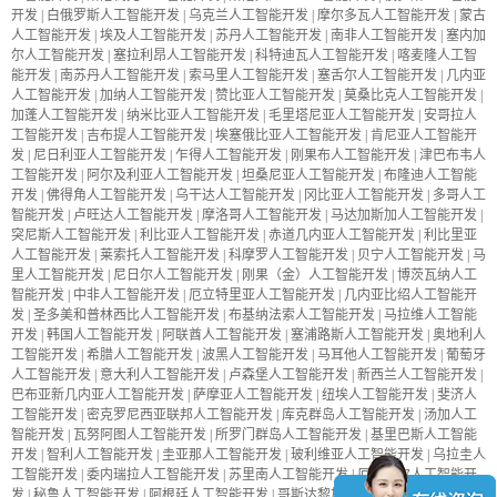
开发
|
白俄罗斯人工智能开发
|
乌克兰人工智能开发
|
摩尔多瓦人工智能开发
|
蒙古
人工智能开发
|
埃及人工智能开发
|
苏丹人工智能开发
|
南非人工智能开发
|
塞内加
尔人工智能开发
|
塞拉利昂人工智能开发
|
科特迪瓦人工智能开发
|
喀麦隆人工智
能开发
|
南苏丹人工智能开发
|
索马里人工智能开发
|
塞舌尔人工智能开发
|
几内亚
人工智能开发
|
加纳人工智能开发
|
赞比亚人工智能开发
|
莫桑比克人工智能开发
|
加蓬人工智能开发
|
纳米比亚人工智能开发
|
毛里塔尼亚人工智能开发
|
安哥拉人
工智能开发
|
吉布提人工智能开发
|
埃塞俄比亚人工智能开发
|
肯尼亚人工智能开
发
|
尼日利亚人工智能开发
|
乍得人工智能开发
|
刚果布人工智能开发
|
津巴布韦人
工智能开发
|
阿尔及利亚人工智能开发
|
坦桑尼亚人工智能开发
|
布隆迪人工智能
开发
|
佛得角人工智能开发
|
乌干达人工智能开发
|
冈比亚人工智能开发
|
多哥人工
智能开发
|
卢旺达人工智能开发
|
摩洛哥人工智能开发
|
马达加斯加人工智能开发
|
突尼斯人工智能开发
|
利比亚人工智能开发
|
赤道几内亚人工智能开发
|
利比里亚
人工智能开发
|
莱索托人工智能开发
|
科摩罗人工智能开发
|
贝宁人工智能开发
|
马
里人工智能开发
|
尼日尔人工智能开发
|
刚果（金）人工智能开发
|
博茨瓦纳人工
智能开发
|
中非人工智能开发
|
厄立特里亚人工智能开发
|
几内亚比绍人工智能开
发
|
圣多美和普林西比人工智能开发
|
布基纳法索人工智能开发
|
马拉维人工智能
开发
|
韩国人工智能开发
|
阿联酋人工智能开发
|
塞浦路斯人工智能开发
|
奥地利人
工智能开发
|
希腊人工智能开发
|
波黑人工智能开发
|
马耳他人工智能开发
|
葡萄牙
人工智能开发
|
意大利人工智能开发
|
卢森堡人工智能开发
|
新西兰人工智能开发
|
巴布亚新几内亚人工智能开发
|
萨摩亚人工智能开发
|
纽埃人工智能开发
|
斐济人
工智能开发
|
密克罗尼西亚联邦人工智能开发
|
库克群岛人工智能开发
|
汤加人工
智能开发
|
瓦努阿图人工智能开发
|
所罗门群岛人工智能开发
|
基里巴斯人工智能
开发
|
智利人工智能开发
|
圭亚那人工智能开发
|
玻利维亚人工智能开发
|
乌拉圭人
工智能开发
|
委内瑞拉人工智能开发
|
苏里南人工智能开发
|
厄瓜多尔人工智能开
发
|
秘鲁人工智能开发
|
阿根廷人工智能开发
|
哥斯达黎加人工智能开发
|
巴拿马人