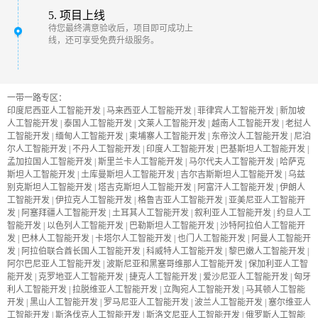
5. 项目上线
待您最终满意验收后，项目即可成功上
线，还可享受免费升级服务。
一带一路专区：
印度尼西亚人工智能开发
|
马来西亚人工智能开发
|
菲律宾人工智能开发
|
新加坡
人工智能开发
|
泰国人工智能开发
|
文莱人工智能开发
|
越南人工智能开发
|
老挝人
工智能开发
|
缅甸人工智能开发
|
柬埔寨人工智能开发
|
东帝汶人工智能开发
|
尼泊
尔人工智能开发
|
不丹人工智能开发
|
印度人工智能开发
|
巴基斯坦人工智能开发
|
孟加拉国人工智能开发
|
斯里兰卡人工智能开发
|
马尔代夫人工智能开发
|
哈萨克
斯坦人工智能开发
|
土库曼斯坦人工智能开发
|
吉尔吉斯斯坦人工智能开发
|
乌兹
别克斯坦人工智能开发
|
塔吉克斯坦人工智能开发
|
阿富汗人工智能开发
|
伊朗人
工智能开发
|
伊拉克人工智能开发
|
格鲁吉亚人工智能开发
|
亚美尼亚人工智能开
发
|
阿塞拜疆人工智能开发
|
土耳其人工智能开发
|
叙利亚人工智能开发
|
约旦人工
智能开发
|
以色列人工智能开发
|
巴勒斯坦人工智能开发
|
沙特阿拉伯人工智能开
发
|
巴林人工智能开发
|
卡塔尔人工智能开发
|
也门人工智能开发
|
阿曼人工智能开
发
|
阿拉伯联合酋长国人工智能开发
|
科威特人工智能开发
|
黎巴嫩人工智能开发
|
阿尔巴尼亚人工智能开发
|
波斯尼亚和黑塞哥维那人工智能开发
|
保加利亚人工智
能开发
|
克罗地亚人工智能开发
|
捷克人工智能开发
|
爱沙尼亚人工智能开发
|
匈牙
利人工智能开发
|
拉脱维亚人工智能开发
|
立陶宛人工智能开发
|
马其顿人工智能
开发
|
黑山人工智能开发
|
罗马尼亚人工智能开发
|
波兰人工智能开发
|
塞尔维亚人
工智能开发
|
斯洛伐克人工智能开发
|
斯洛文尼亚人工智能开发
|
俄罗斯人工智能