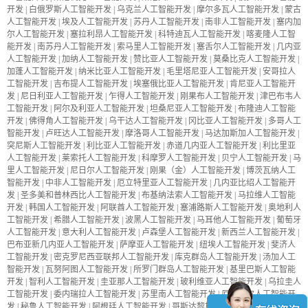
开发
|
白俄罗斯人工智能开发
|
乌克兰人工智能开发
|
摩尔多瓦人工智能开发
|
蒙古
人工智能开发
|
埃及人工智能开发
|
苏丹人工智能开发
|
南非人工智能开发
|
塞内加
尔人工智能开发
|
塞拉利昂人工智能开发
|
科特迪瓦人工智能开发
|
喀麦隆人工智
能开发
|
南苏丹人工智能开发
|
索马里人工智能开发
|
塞舌尔人工智能开发
|
几内亚
人工智能开发
|
加纳人工智能开发
|
赞比亚人工智能开发
|
莫桑比克人工智能开发
|
加蓬人工智能开发
|
纳米比亚人工智能开发
|
毛里塔尼亚人工智能开发
|
安哥拉人
工智能开发
|
吉布提人工智能开发
|
埃塞俄比亚人工智能开发
|
肯尼亚人工智能开
发
|
尼日利亚人工智能开发
|
乍得人工智能开发
|
刚果布人工智能开发
|
津巴布韦人
工智能开发
|
阿尔及利亚人工智能开发
|
坦桑尼亚人工智能开发
|
布隆迪人工智能
开发
|
佛得角人工智能开发
|
乌干达人工智能开发
|
冈比亚人工智能开发
|
多哥人工
智能开发
|
卢旺达人工智能开发
|
摩洛哥人工智能开发
|
马达加斯加人工智能开发
|
突尼斯人工智能开发
|
利比亚人工智能开发
|
赤道几内亚人工智能开发
|
利比里亚
人工智能开发
|
莱索托人工智能开发
|
科摩罗人工智能开发
|
贝宁人工智能开发
|
马
里人工智能开发
|
尼日尔人工智能开发
|
刚果（金）人工智能开发
|
博茨瓦纳人工
智能开发
|
中非人工智能开发
|
厄立特里亚人工智能开发
|
几内亚比绍人工智能开
发
|
圣多美和普林西比人工智能开发
|
布基纳法索人工智能开发
|
马拉维人工智能
开发
|
韩国人工智能开发
|
阿联酋人工智能开发
|
塞浦路斯人工智能开发
|
奥地利人
工智能开发
|
希腊人工智能开发
|
波黑人工智能开发
|
马耳他人工智能开发
|
葡萄牙
人工智能开发
|
意大利人工智能开发
|
卢森堡人工智能开发
|
新西兰人工智能开发
|
巴布亚新几内亚人工智能开发
|
萨摩亚人工智能开发
|
纽埃人工智能开发
|
斐济人
工智能开发
|
密克罗尼西亚联邦人工智能开发
|
库克群岛人工智能开发
|
汤加人工
智能开发
|
瓦努阿图人工智能开发
|
所罗门群岛人工智能开发
|
基里巴斯人工智能
开发
|
智利人工智能开发
|
圭亚那人工智能开发
|
玻利维亚人工智能开发
|
乌拉圭人
工智能开发
|
委内瑞拉人工智能开发
|
苏里南人工智能开发
|
厄瓜多尔人工智能开
发
|
秘鲁人工智能开发
|
阿根廷人工智能开发
|
哥斯达黎加人工智能开发
|
巴拿马人