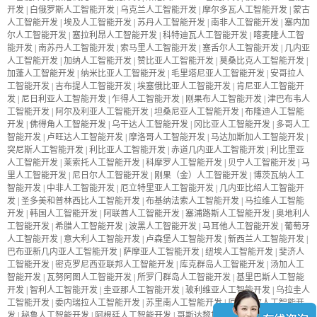
开发
|
白俄罗斯人工智能开发
|
乌克兰人工智能开发
|
摩尔多瓦人工智能开发
|
蒙古
人工智能开发
|
埃及人工智能开发
|
苏丹人工智能开发
|
南非人工智能开发
|
塞内加
尔人工智能开发
|
塞拉利昂人工智能开发
|
科特迪瓦人工智能开发
|
喀麦隆人工智
能开发
|
南苏丹人工智能开发
|
索马里人工智能开发
|
塞舌尔人工智能开发
|
几内亚
人工智能开发
|
加纳人工智能开发
|
赞比亚人工智能开发
|
莫桑比克人工智能开发
|
加蓬人工智能开发
|
纳米比亚人工智能开发
|
毛里塔尼亚人工智能开发
|
安哥拉人
工智能开发
|
吉布提人工智能开发
|
埃塞俄比亚人工智能开发
|
肯尼亚人工智能开
发
|
尼日利亚人工智能开发
|
乍得人工智能开发
|
刚果布人工智能开发
|
津巴布韦人
工智能开发
|
阿尔及利亚人工智能开发
|
坦桑尼亚人工智能开发
|
布隆迪人工智能
开发
|
佛得角人工智能开发
|
乌干达人工智能开发
|
冈比亚人工智能开发
|
多哥人工
智能开发
|
卢旺达人工智能开发
|
摩洛哥人工智能开发
|
马达加斯加人工智能开发
|
突尼斯人工智能开发
|
利比亚人工智能开发
|
赤道几内亚人工智能开发
|
利比里亚
人工智能开发
|
莱索托人工智能开发
|
科摩罗人工智能开发
|
贝宁人工智能开发
|
马
里人工智能开发
|
尼日尔人工智能开发
|
刚果（金）人工智能开发
|
博茨瓦纳人工
智能开发
|
中非人工智能开发
|
厄立特里亚人工智能开发
|
几内亚比绍人工智能开
发
|
圣多美和普林西比人工智能开发
|
布基纳法索人工智能开发
|
马拉维人工智能
开发
|
韩国人工智能开发
|
阿联酋人工智能开发
|
塞浦路斯人工智能开发
|
奥地利人
工智能开发
|
希腊人工智能开发
|
波黑人工智能开发
|
马耳他人工智能开发
|
葡萄牙
人工智能开发
|
意大利人工智能开发
|
卢森堡人工智能开发
|
新西兰人工智能开发
|
巴布亚新几内亚人工智能开发
|
萨摩亚人工智能开发
|
纽埃人工智能开发
|
斐济人
工智能开发
|
密克罗尼西亚联邦人工智能开发
|
库克群岛人工智能开发
|
汤加人工
智能开发
|
瓦努阿图人工智能开发
|
所罗门群岛人工智能开发
|
基里巴斯人工智能
开发
|
智利人工智能开发
|
圭亚那人工智能开发
|
玻利维亚人工智能开发
|
乌拉圭人
工智能开发
|
委内瑞拉人工智能开发
|
苏里南人工智能开发
|
厄瓜多尔人工智能开
发
|
秘鲁人工智能开发
|
阿根廷人工智能开发
|
哥斯达黎加人工智能开发
|
巴拿马人