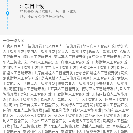
5. 项目上线
待您最终满意验收后，项目即可成功上
线，还可享受免费升级服务。
一带一路专区：
印度尼西亚人工智能开发
|
马来西亚人工智能开发
|
菲律宾人工智能开发
|
新加坡
人工智能开发
|
泰国人工智能开发
|
文莱人工智能开发
|
越南人工智能开发
|
老挝人
工智能开发
|
缅甸人工智能开发
|
柬埔寨人工智能开发
|
东帝汶人工智能开发
|
尼泊
尔人工智能开发
|
不丹人工智能开发
|
印度人工智能开发
|
巴基斯坦人工智能开发
|
孟加拉国人工智能开发
|
斯里兰卡人工智能开发
|
马尔代夫人工智能开发
|
哈萨克
斯坦人工智能开发
|
土库曼斯坦人工智能开发
|
吉尔吉斯斯坦人工智能开发
|
乌兹
别克斯坦人工智能开发
|
塔吉克斯坦人工智能开发
|
阿富汗人工智能开发
|
伊朗人
工智能开发
|
伊拉克人工智能开发
|
格鲁吉亚人工智能开发
|
亚美尼亚人工智能开
发
|
阿塞拜疆人工智能开发
|
土耳其人工智能开发
|
叙利亚人工智能开发
|
约旦人工
智能开发
|
以色列人工智能开发
|
巴勒斯坦人工智能开发
|
沙特阿拉伯人工智能开
发
|
巴林人工智能开发
|
卡塔尔人工智能开发
|
也门人工智能开发
|
阿曼人工智能开
发
|
阿拉伯联合酋长国人工智能开发
|
科威特人工智能开发
|
黎巴嫩人工智能开发
|
阿尔巴尼亚人工智能开发
|
波斯尼亚和黑塞哥维那人工智能开发
|
保加利亚人工智
能开发
|
克罗地亚人工智能开发
|
捷克人工智能开发
|
爱沙尼亚人工智能开发
|
匈牙
利人工智能开发
|
拉脱维亚人工智能开发
|
立陶宛人工智能开发
|
马其顿人工智能
开发
|
黑山人工智能开发
|
罗马尼亚人工智能开发
|
波兰人工智能开发
|
塞尔维亚人
工智能开发
|
斯洛伐克人工智能开发
|
斯洛文尼亚人工智能开发
|
俄罗斯人工智能