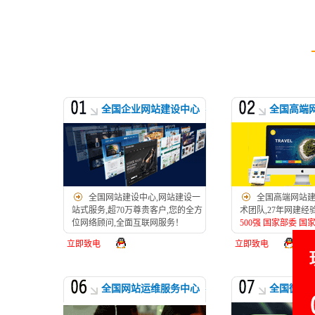
全国企业网站建设中心
全国高端
全国网站建设中心,网站建设一
全国高端网站建
站式服务,超70万尊贵客户,您的全方
术团队,27年网建经
位网络顾问,全面互联网服务！
500强
国家部委
国家
立即致电
立即致电
全国网站运维服务中心
全国微信