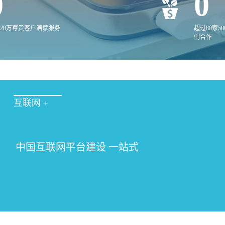
0
0
20万尊贵客户满意服务
超过80家5
们合作
互联网 +
中国互联网平台建设 一站式