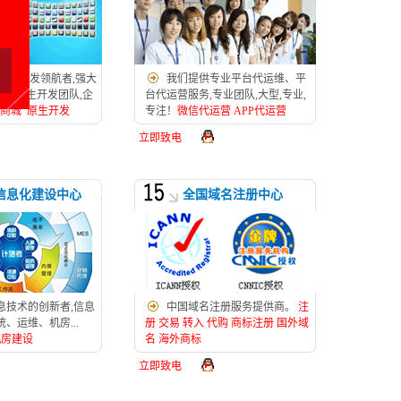
信原生开发领航者,强大
我们提供专业平台代运维、平
P/微信原生开发团队,企
台代运营服务,专业团队,大型,专业,
P商城
原生开发
专注！
微信代运营
APP代运营
立即致电
信息化建设中心
全国域名注册中心
息技术的创新者,信息
中国域名注册服务提供商。
注
、运维、机房...
册
交易
转入
代购
商标注册
国外域
机房建设
名
海外商标
立即致电