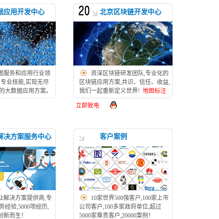
据应用开发中心
北京区块链开发中心
据服务和应用行业领
资深区块链研发团队,专业化的
,专业技能,实现无尽
区块链应用方案,共识、信任、收益,
先的大数据应用方案。
我们一起重新定义世界!
地图标注
立即致电
解决方案服务中心
客户案例
业解决方案提供商,专
10家世界500强客户,100家上市
务经验,5000项经历,
公司客户,100多家政府单位,超过
创新而生！
5000家尊贵客户,20000案例！