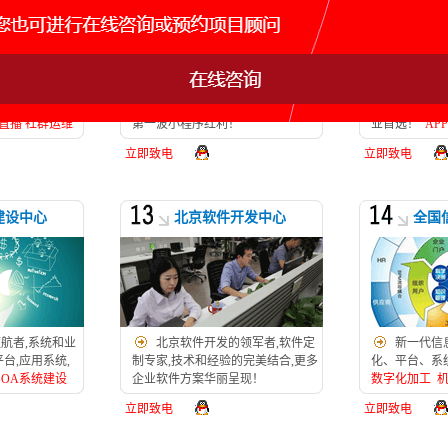
最强微系统,更强
我们开发你的第一款微信小程
APP/微
微时代！
序，具备微商城的相同'颜值'，抢占
UI/UE、AP
直播
社群运维
第一波小程序红利！
业首选！
AP
立即致电
立即致电
建设中心
北京软件开发中心
全国
航者,系统和业
北京软件开发的领军者,软件定
新一代信
台,应用系统,
制专家,技术和经验的完美结合,更多
化、平台、系统
！
OA系统建设
企业软件方案华丽呈现！
数字化加工
立即致电
立即致电