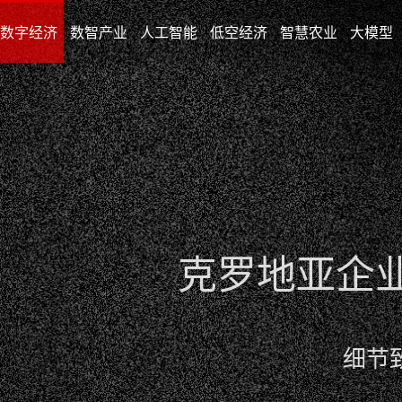
数字经济
数智产业
人工智能
低空经济
智慧农业
大模型
克罗地亚企业网站
细节致胜 . 厚度