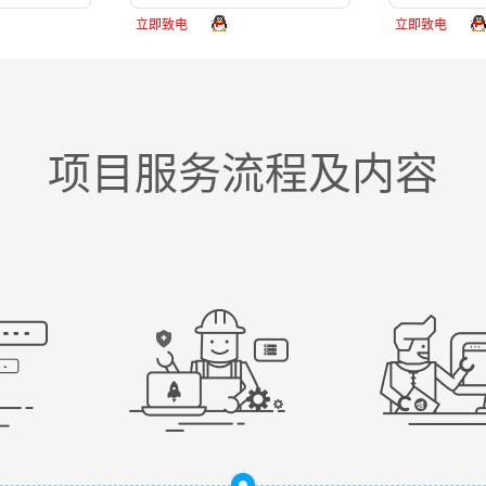
立即致电
立即致电
项目服务流程及内容