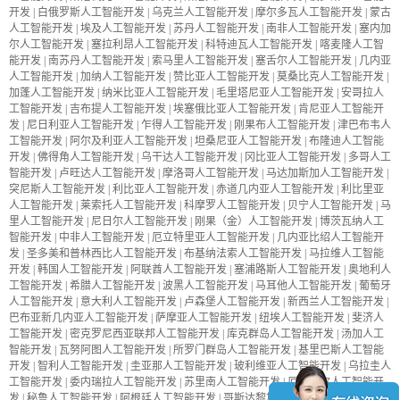
开发
|
白俄罗斯人工智能开发
|
乌克兰人工智能开发
|
摩尔多瓦人工智能开发
|
蒙古
人工智能开发
|
埃及人工智能开发
|
苏丹人工智能开发
|
南非人工智能开发
|
塞内加
尔人工智能开发
|
塞拉利昂人工智能开发
|
科特迪瓦人工智能开发
|
喀麦隆人工智
能开发
|
南苏丹人工智能开发
|
索马里人工智能开发
|
塞舌尔人工智能开发
|
几内亚
人工智能开发
|
加纳人工智能开发
|
赞比亚人工智能开发
|
莫桑比克人工智能开发
|
加蓬人工智能开发
|
纳米比亚人工智能开发
|
毛里塔尼亚人工智能开发
|
安哥拉人
工智能开发
|
吉布提人工智能开发
|
埃塞俄比亚人工智能开发
|
肯尼亚人工智能开
发
|
尼日利亚人工智能开发
|
乍得人工智能开发
|
刚果布人工智能开发
|
津巴布韦人
工智能开发
|
阿尔及利亚人工智能开发
|
坦桑尼亚人工智能开发
|
布隆迪人工智能
开发
|
佛得角人工智能开发
|
乌干达人工智能开发
|
冈比亚人工智能开发
|
多哥人工
智能开发
|
卢旺达人工智能开发
|
摩洛哥人工智能开发
|
马达加斯加人工智能开发
|
突尼斯人工智能开发
|
利比亚人工智能开发
|
赤道几内亚人工智能开发
|
利比里亚
人工智能开发
|
莱索托人工智能开发
|
科摩罗人工智能开发
|
贝宁人工智能开发
|
马
里人工智能开发
|
尼日尔人工智能开发
|
刚果（金）人工智能开发
|
博茨瓦纳人工
智能开发
|
中非人工智能开发
|
厄立特里亚人工智能开发
|
几内亚比绍人工智能开
发
|
圣多美和普林西比人工智能开发
|
布基纳法索人工智能开发
|
马拉维人工智能
开发
|
韩国人工智能开发
|
阿联酋人工智能开发
|
塞浦路斯人工智能开发
|
奥地利人
工智能开发
|
希腊人工智能开发
|
波黑人工智能开发
|
马耳他人工智能开发
|
葡萄牙
人工智能开发
|
意大利人工智能开发
|
卢森堡人工智能开发
|
新西兰人工智能开发
|
巴布亚新几内亚人工智能开发
|
萨摩亚人工智能开发
|
纽埃人工智能开发
|
斐济人
工智能开发
|
密克罗尼西亚联邦人工智能开发
|
库克群岛人工智能开发
|
汤加人工
智能开发
|
瓦努阿图人工智能开发
|
所罗门群岛人工智能开发
|
基里巴斯人工智能
开发
|
智利人工智能开发
|
圭亚那人工智能开发
|
玻利维亚人工智能开发
|
乌拉圭人
工智能开发
|
委内瑞拉人工智能开发
|
苏里南人工智能开发
|
厄瓜多尔人工智能开
发
|
秘鲁人工智能开发
|
阿根廷人工智能开发
|
哥斯达黎加人工智能开发
|
巴拿马人