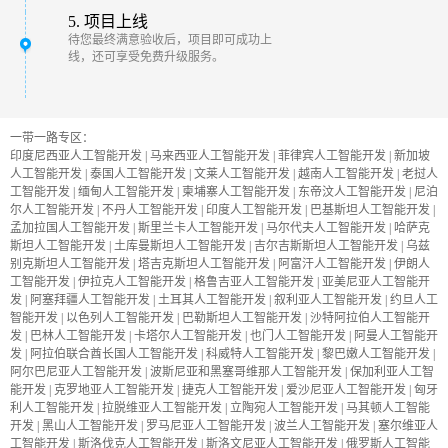
5. 项目上线
待您最终满意验收后，项目即可成功上
线，还可享受免费升级服务。
一带一路专区：
印度尼西亚人工智能开发
|
马来西亚人工智能开发
|
菲律宾人工智能开发
|
新加坡
人工智能开发
|
泰国人工智能开发
|
文莱人工智能开发
|
越南人工智能开发
|
老挝人
工智能开发
|
缅甸人工智能开发
|
柬埔寨人工智能开发
|
东帝汶人工智能开发
|
尼泊
尔人工智能开发
|
不丹人工智能开发
|
印度人工智能开发
|
巴基斯坦人工智能开发
|
孟加拉国人工智能开发
|
斯里兰卡人工智能开发
|
马尔代夫人工智能开发
|
哈萨克
斯坦人工智能开发
|
土库曼斯坦人工智能开发
|
吉尔吉斯斯坦人工智能开发
|
乌兹
别克斯坦人工智能开发
|
塔吉克斯坦人工智能开发
|
阿富汗人工智能开发
|
伊朗人
工智能开发
|
伊拉克人工智能开发
|
格鲁吉亚人工智能开发
|
亚美尼亚人工智能开
发
|
阿塞拜疆人工智能开发
|
土耳其人工智能开发
|
叙利亚人工智能开发
|
约旦人工
智能开发
|
以色列人工智能开发
|
巴勒斯坦人工智能开发
|
沙特阿拉伯人工智能开
发
|
巴林人工智能开发
|
卡塔尔人工智能开发
|
也门人工智能开发
|
阿曼人工智能开
发
|
阿拉伯联合酋长国人工智能开发
|
科威特人工智能开发
|
黎巴嫩人工智能开发
|
阿尔巴尼亚人工智能开发
|
波斯尼亚和黑塞哥维那人工智能开发
|
保加利亚人工智
能开发
|
克罗地亚人工智能开发
|
捷克人工智能开发
|
爱沙尼亚人工智能开发
|
匈牙
利人工智能开发
|
拉脱维亚人工智能开发
|
立陶宛人工智能开发
|
马其顿人工智能
开发
|
黑山人工智能开发
|
罗马尼亚人工智能开发
|
波兰人工智能开发
|
塞尔维亚人
工智能开发
|
斯洛伐克人工智能开发
|
斯洛文尼亚人工智能开发
|
俄罗斯人工智能