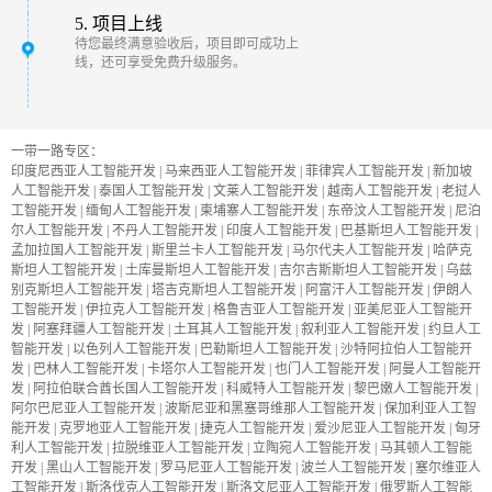
5. 项目上线
待您最终满意验收后，项目即可成功上
线，还可享受免费升级服务。
一带一路专区：
印度尼西亚人工智能开发
|
马来西亚人工智能开发
|
菲律宾人工智能开发
|
新加坡
人工智能开发
|
泰国人工智能开发
|
文莱人工智能开发
|
越南人工智能开发
|
老挝人
工智能开发
|
缅甸人工智能开发
|
柬埔寨人工智能开发
|
东帝汶人工智能开发
|
尼泊
尔人工智能开发
|
不丹人工智能开发
|
印度人工智能开发
|
巴基斯坦人工智能开发
|
孟加拉国人工智能开发
|
斯里兰卡人工智能开发
|
马尔代夫人工智能开发
|
哈萨克
斯坦人工智能开发
|
土库曼斯坦人工智能开发
|
吉尔吉斯斯坦人工智能开发
|
乌兹
别克斯坦人工智能开发
|
塔吉克斯坦人工智能开发
|
阿富汗人工智能开发
|
伊朗人
工智能开发
|
伊拉克人工智能开发
|
格鲁吉亚人工智能开发
|
亚美尼亚人工智能开
发
|
阿塞拜疆人工智能开发
|
土耳其人工智能开发
|
叙利亚人工智能开发
|
约旦人工
智能开发
|
以色列人工智能开发
|
巴勒斯坦人工智能开发
|
沙特阿拉伯人工智能开
发
|
巴林人工智能开发
|
卡塔尔人工智能开发
|
也门人工智能开发
|
阿曼人工智能开
发
|
阿拉伯联合酋长国人工智能开发
|
科威特人工智能开发
|
黎巴嫩人工智能开发
|
阿尔巴尼亚人工智能开发
|
波斯尼亚和黑塞哥维那人工智能开发
|
保加利亚人工智
能开发
|
克罗地亚人工智能开发
|
捷克人工智能开发
|
爱沙尼亚人工智能开发
|
匈牙
利人工智能开发
|
拉脱维亚人工智能开发
|
立陶宛人工智能开发
|
马其顿人工智能
开发
|
黑山人工智能开发
|
罗马尼亚人工智能开发
|
波兰人工智能开发
|
塞尔维亚人
工智能开发
|
斯洛伐克人工智能开发
|
斯洛文尼亚人工智能开发
|
俄罗斯人工智能