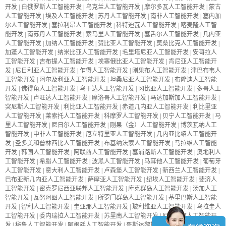
开发
|
白俄罗斯人工智能开发
|
乌克兰人工智能开发
|
摩尔多瓦人工智能开发
|
蒙古
人工智能开发
|
埃及人工智能开发
|
苏丹人工智能开发
|
南非人工智能开发
|
塞内加
尔人工智能开发
|
塞拉利昂人工智能开发
|
科特迪瓦人工智能开发
|
喀麦隆人工智
能开发
|
南苏丹人工智能开发
|
索马里人工智能开发
|
塞舌尔人工智能开发
|
几内亚
人工智能开发
|
加纳人工智能开发
|
赞比亚人工智能开发
|
莫桑比克人工智能开发
|
加蓬人工智能开发
|
纳米比亚人工智能开发
|
毛里塔尼亚人工智能开发
|
安哥拉人
工智能开发
|
吉布提人工智能开发
|
埃塞俄比亚人工智能开发
|
肯尼亚人工智能开
发
|
尼日利亚人工智能开发
|
乍得人工智能开发
|
刚果布人工智能开发
|
津巴布韦人
工智能开发
|
阿尔及利亚人工智能开发
|
坦桑尼亚人工智能开发
|
布隆迪人工智能
开发
|
佛得角人工智能开发
|
乌干达人工智能开发
|
冈比亚人工智能开发
|
多哥人工
智能开发
|
卢旺达人工智能开发
|
摩洛哥人工智能开发
|
马达加斯加人工智能开发
|
突尼斯人工智能开发
|
利比亚人工智能开发
|
赤道几内亚人工智能开发
|
利比里亚
人工智能开发
|
莱索托人工智能开发
|
科摩罗人工智能开发
|
贝宁人工智能开发
|
马
里人工智能开发
|
尼日尔人工智能开发
|
刚果（金）人工智能开发
|
博茨瓦纳人工
智能开发
|
中非人工智能开发
|
厄立特里亚人工智能开发
|
几内亚比绍人工智能开
发
|
圣多美和普林西比人工智能开发
|
布基纳法索人工智能开发
|
马拉维人工智能
开发
|
韩国人工智能开发
|
阿联酋人工智能开发
|
塞浦路斯人工智能开发
|
奥地利人
工智能开发
|
希腊人工智能开发
|
波黑人工智能开发
|
马耳他人工智能开发
|
葡萄牙
人工智能开发
|
意大利人工智能开发
|
卢森堡人工智能开发
|
新西兰人工智能开发
|
巴布亚新几内亚人工智能开发
|
萨摩亚人工智能开发
|
纽埃人工智能开发
|
斐济人
工智能开发
|
密克罗尼西亚联邦人工智能开发
|
库克群岛人工智能开发
|
汤加人工
智能开发
|
瓦努阿图人工智能开发
|
所罗门群岛人工智能开发
|
基里巴斯人工智能
开发
|
智利人工智能开发
|
圭亚那人工智能开发
|
玻利维亚人工智能开发
|
乌拉圭人
工智能开发
|
委内瑞拉人工智能开发
|
苏里南人工智能开发
|
厄瓜多尔人工智能开
发
|
秘鲁人工智能开发
|
阿根廷人工智能开发
|
哥斯达黎加人工智能开发
|
巴拿马人