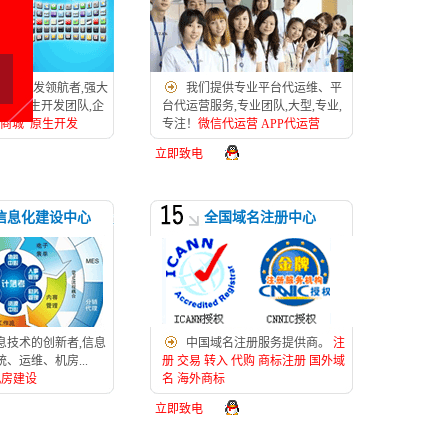
信原生开发领航者,强大
我们提供专业平台代运维、平
P/微信原生开发团队,企
台代运营服务,专业团队,大型,专业,
P商城
原生开发
专注！
微信代运营
APP代运营
立即致电
信息化建设中心
全国域名注册中心
息技术的创新者,信息
中国域名注册服务提供商。
注
、运维、机房...
册
交易
转入
代购
商标注册
国外域
机房建设
名
海外商标
立即致电