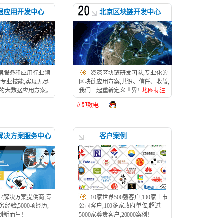
据应用开发中心
北京区块链开发中心
据服务和应用行业领
资深区块链研发团队,专业化的
,专业技能,实现无尽
区块链应用方案,共识、信任、收益,
先的大数据应用方案。
我们一起重新定义世界!
地图标注
立即致电
解决方案服务中心
客户案例
业解决方案提供商,专
10家世界500强客户,100家上市
务经验,5000项经历,
公司客户,100多家政府单位,超过
创新而生！
5000家尊贵客户,20000案例！