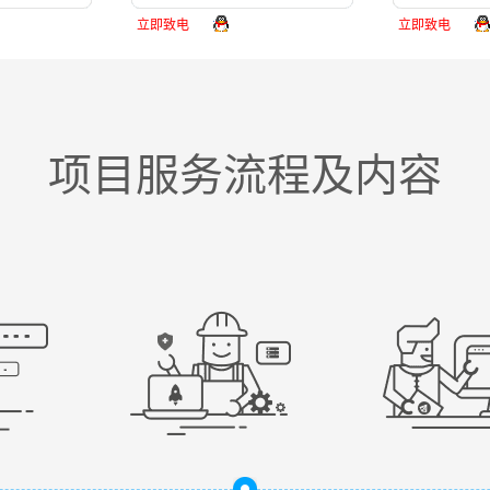
立即致电
立即致电
项目服务流程及内容