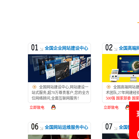
全国企业网站建设中心
全国高端
全国网站建设中心,网站建设一
全国高端网站建
站式服务,超70万尊贵客户,您的全方
术团队,27年网建经
位网络顾问,全面互联网服务！
500强
国家部委
国家
立即致电
立即致电
全国网站运维服务中心
全国微信