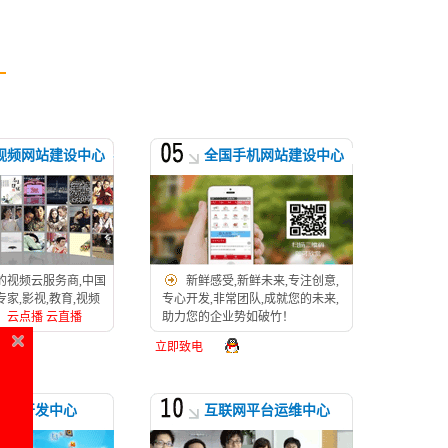
视频网站建设中心
全国手机网站建设中心
的视频云服务商,中国
新鲜感受,新鲜未来,专注创意,
家,影视,教育,视频
专心开发,非常团队,成就您的未来,
！
云点播
云直播
助力您的企业势如破竹！
立即致电
APP开发中心
互联网平台运维中心