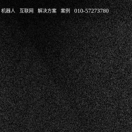
010-57273780
机器人
互联网
解决方案
案例
务市场的领先者 创新者
见证 . 国际高度 . 中国深度