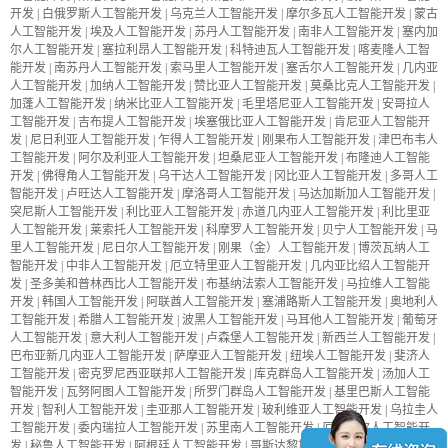
开发
|
白俄罗斯人工智能开发
|
乌克兰人工智能开发
|
摩尔多瓦人工智能开发
|
蒙古
人工智能开发
|
埃及人工智能开发
|
苏丹人工智能开发
|
南非人工智能开发
|
塞内加
尔人工智能开发
|
塞拉利昂人工智能开发
|
科特迪瓦人工智能开发
|
喀麦隆人工智
能开发
|
南苏丹人工智能开发
|
索马里人工智能开发
|
塞舌尔人工智能开发
|
几内亚
人工智能开发
|
加纳人工智能开发
|
赞比亚人工智能开发
|
莫桑比克人工智能开发
|
加蓬人工智能开发
|
纳米比亚人工智能开发
|
毛里塔尼亚人工智能开发
|
安哥拉人
工智能开发
|
吉布提人工智能开发
|
埃塞俄比亚人工智能开发
|
肯尼亚人工智能开
发
|
尼日利亚人工智能开发
|
乍得人工智能开发
|
刚果布人工智能开发
|
津巴布韦人
工智能开发
|
阿尔及利亚人工智能开发
|
坦桑尼亚人工智能开发
|
布隆迪人工智能
开发
|
佛得角人工智能开发
|
乌干达人工智能开发
|
冈比亚人工智能开发
|
多哥人工
智能开发
|
卢旺达人工智能开发
|
摩洛哥人工智能开发
|
马达加斯加人工智能开发
|
突尼斯人工智能开发
|
利比亚人工智能开发
|
赤道几内亚人工智能开发
|
利比里亚
人工智能开发
|
莱索托人工智能开发
|
科摩罗人工智能开发
|
贝宁人工智能开发
|
马
里人工智能开发
|
尼日尔人工智能开发
|
刚果（金）人工智能开发
|
博茨瓦纳人工
智能开发
|
中非人工智能开发
|
厄立特里亚人工智能开发
|
几内亚比绍人工智能开
发
|
圣多美和普林西比人工智能开发
|
布基纳法索人工智能开发
|
马拉维人工智能
开发
|
韩国人工智能开发
|
阿联酋人工智能开发
|
塞浦路斯人工智能开发
|
奥地利人
工智能开发
|
希腊人工智能开发
|
波黑人工智能开发
|
马耳他人工智能开发
|
葡萄牙
人工智能开发
|
意大利人工智能开发
|
卢森堡人工智能开发
|
新西兰人工智能开发
|
巴布亚新几内亚人工智能开发
|
萨摩亚人工智能开发
|
纽埃人工智能开发
|
斐济人
工智能开发
|
密克罗尼西亚联邦人工智能开发
|
库克群岛人工智能开发
|
汤加人工
智能开发
|
瓦努阿图人工智能开发
|
所罗门群岛人工智能开发
|
基里巴斯人工智能
开发
|
智利人工智能开发
|
圭亚那人工智能开发
|
玻利维亚人工智能开发
|
乌拉圭人
工智能开发
|
委内瑞拉人工智能开发
|
苏里南人工智能开发
|
厄瓜多尔人工智能开
发
|
秘鲁人工智能开发
|
阿根廷人工智能开发
|
哥斯达黎加人工智能开发
|
巴拿马人