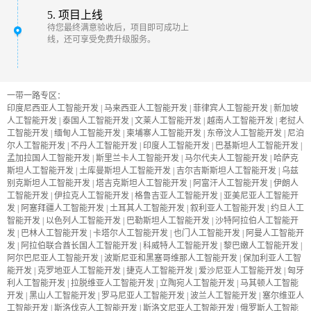
5. 项目上线
待您最终满意验收后，项目即可成功上
线，还可享受免费升级服务。
一带一路专区：
印度尼西亚人工智能开发
|
马来西亚人工智能开发
|
菲律宾人工智能开发
|
新加坡
人工智能开发
|
泰国人工智能开发
|
文莱人工智能开发
|
越南人工智能开发
|
老挝人
工智能开发
|
缅甸人工智能开发
|
柬埔寨人工智能开发
|
东帝汶人工智能开发
|
尼泊
尔人工智能开发
|
不丹人工智能开发
|
印度人工智能开发
|
巴基斯坦人工智能开发
|
孟加拉国人工智能开发
|
斯里兰卡人工智能开发
|
马尔代夫人工智能开发
|
哈萨克
斯坦人工智能开发
|
土库曼斯坦人工智能开发
|
吉尔吉斯斯坦人工智能开发
|
乌兹
别克斯坦人工智能开发
|
塔吉克斯坦人工智能开发
|
阿富汗人工智能开发
|
伊朗人
工智能开发
|
伊拉克人工智能开发
|
格鲁吉亚人工智能开发
|
亚美尼亚人工智能开
发
|
阿塞拜疆人工智能开发
|
土耳其人工智能开发
|
叙利亚人工智能开发
|
约旦人工
智能开发
|
以色列人工智能开发
|
巴勒斯坦人工智能开发
|
沙特阿拉伯人工智能开
发
|
巴林人工智能开发
|
卡塔尔人工智能开发
|
也门人工智能开发
|
阿曼人工智能开
发
|
阿拉伯联合酋长国人工智能开发
|
科威特人工智能开发
|
黎巴嫩人工智能开发
|
阿尔巴尼亚人工智能开发
|
波斯尼亚和黑塞哥维那人工智能开发
|
保加利亚人工智
能开发
|
克罗地亚人工智能开发
|
捷克人工智能开发
|
爱沙尼亚人工智能开发
|
匈牙
利人工智能开发
|
拉脱维亚人工智能开发
|
立陶宛人工智能开发
|
马其顿人工智能
开发
|
黑山人工智能开发
|
罗马尼亚人工智能开发
|
波兰人工智能开发
|
塞尔维亚人
工智能开发
|
斯洛伐克人工智能开发
|
斯洛文尼亚人工智能开发
|
俄罗斯人工智能