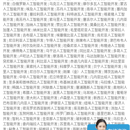
开发
|
白俄罗斯人工智能开发
|
乌克兰人工智能开发
|
摩尔多瓦人工智能开发
|
蒙古
人工智能开发
|
埃及人工智能开发
|
苏丹人工智能开发
|
南非人工智能开发
|
塞内加
尔人工智能开发
|
塞拉利昂人工智能开发
|
科特迪瓦人工智能开发
|
喀麦隆人工智
能开发
|
南苏丹人工智能开发
|
索马里人工智能开发
|
塞舌尔人工智能开发
|
几内亚
人工智能开发
|
加纳人工智能开发
|
赞比亚人工智能开发
|
莫桑比克人工智能开发
|
加蓬人工智能开发
|
纳米比亚人工智能开发
|
毛里塔尼亚人工智能开发
|
安哥拉人
工智能开发
|
吉布提人工智能开发
|
埃塞俄比亚人工智能开发
|
肯尼亚人工智能开
发
|
尼日利亚人工智能开发
|
乍得人工智能开发
|
刚果布人工智能开发
|
津巴布韦人
工智能开发
|
阿尔及利亚人工智能开发
|
坦桑尼亚人工智能开发
|
布隆迪人工智能
开发
|
佛得角人工智能开发
|
乌干达人工智能开发
|
冈比亚人工智能开发
|
多哥人工
智能开发
|
卢旺达人工智能开发
|
摩洛哥人工智能开发
|
马达加斯加人工智能开发
|
突尼斯人工智能开发
|
利比亚人工智能开发
|
赤道几内亚人工智能开发
|
利比里亚
人工智能开发
|
莱索托人工智能开发
|
科摩罗人工智能开发
|
贝宁人工智能开发
|
马
里人工智能开发
|
尼日尔人工智能开发
|
刚果（金）人工智能开发
|
博茨瓦纳人工
智能开发
|
中非人工智能开发
|
厄立特里亚人工智能开发
|
几内亚比绍人工智能开
发
|
圣多美和普林西比人工智能开发
|
布基纳法索人工智能开发
|
马拉维人工智能
开发
|
韩国人工智能开发
|
阿联酋人工智能开发
|
塞浦路斯人工智能开发
|
奥地利人
工智能开发
|
希腊人工智能开发
|
波黑人工智能开发
|
马耳他人工智能开发
|
葡萄牙
人工智能开发
|
意大利人工智能开发
|
卢森堡人工智能开发
|
新西兰人工智能开发
|
巴布亚新几内亚人工智能开发
|
萨摩亚人工智能开发
|
纽埃人工智能开发
|
斐济人
工智能开发
|
密克罗尼西亚联邦人工智能开发
|
库克群岛人工智能开发
|
汤加人工
智能开发
|
瓦努阿图人工智能开发
|
所罗门群岛人工智能开发
|
基里巴斯人工智能
开发
|
智利人工智能开发
|
圭亚那人工智能开发
|
玻利维亚人工智能开发
|
乌拉圭人
工智能开发
|
委内瑞拉人工智能开发
|
苏里南人工智能开发
|
厄瓜多尔人工智能开
发
|
秘鲁人工智能开发
|
阿根廷人工智能开发
|
哥斯达黎加人工智能开发
|
巴拿马人