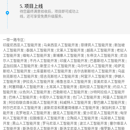
5. 项目上线
待您最终满意验收后，项目即可成功上
线，还可享受免费升级服务。
一带一路专区：
印度尼西亚人工智能开发
|
马来西亚人工智能开发
|
菲律宾人工智能开发
|
新加坡
人工智能开发
|
泰国人工智能开发
|
文莱人工智能开发
|
越南人工智能开发
|
老挝人
工智能开发
|
缅甸人工智能开发
|
柬埔寨人工智能开发
|
东帝汶人工智能开发
|
尼泊
尔人工智能开发
|
不丹人工智能开发
|
印度人工智能开发
|
巴基斯坦人工智能开发
|
孟加拉国人工智能开发
|
斯里兰卡人工智能开发
|
马尔代夫人工智能开发
|
哈萨克
斯坦人工智能开发
|
土库曼斯坦人工智能开发
|
吉尔吉斯斯坦人工智能开发
|
乌兹
别克斯坦人工智能开发
|
塔吉克斯坦人工智能开发
|
阿富汗人工智能开发
|
伊朗人
工智能开发
|
伊拉克人工智能开发
|
格鲁吉亚人工智能开发
|
亚美尼亚人工智能开
发
|
阿塞拜疆人工智能开发
|
土耳其人工智能开发
|
叙利亚人工智能开发
|
约旦人工
智能开发
|
以色列人工智能开发
|
巴勒斯坦人工智能开发
|
沙特阿拉伯人工智能开
发
|
巴林人工智能开发
|
卡塔尔人工智能开发
|
也门人工智能开发
|
阿曼人工智能开
发
|
阿拉伯联合酋长国人工智能开发
|
科威特人工智能开发
|
黎巴嫩人工智能开发
|
阿尔巴尼亚人工智能开发
|
波斯尼亚和黑塞哥维那人工智能开发
|
保加利亚人工智
能开发
|
克罗地亚人工智能开发
|
捷克人工智能开发
|
爱沙尼亚人工智能开发
|
匈牙
利人工智能开发
|
拉脱维亚人工智能开发
|
立陶宛人工智能开发
|
马其顿人工智能
开发
|
黑山人工智能开发
|
罗马尼亚人工智能开发
|
波兰人工智能开发
|
塞尔维亚人
工智能开发
|
斯洛伐克人工智能开发
|
斯洛文尼亚人工智能开发
|
俄罗斯人工智能