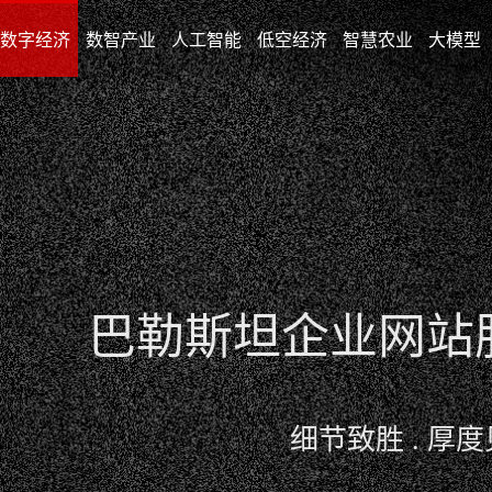
数字经济
数智产业
人工智能
低空经济
智慧农业
大模型