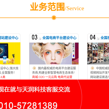
业务范围
/Service
网站建设中心
全国电商平台建设中心
全国
设中心,强大技
国内最权威的电商平台建设服
中国权威
验,全案服务！
务商,构建全新智慧电商生态体系!
视频网站开发专
A类
商城
O2O
一元云购
电商代运营
网站建设首选
立即致电
立即致电
开发中心
全国小程序开发中心
全国