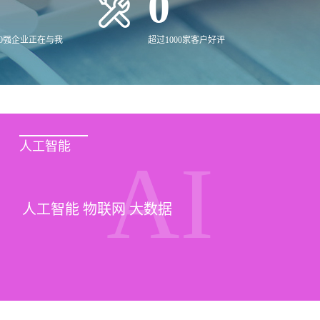
0
00强企业正在与我
超过1000家客户好评
人工智能
AI
人工智能 物联网 大数据