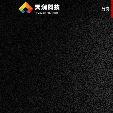
首页
的领先者 创新者
 . 中国深度