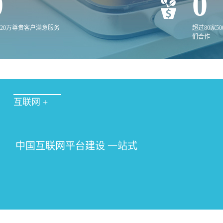
0
0
20万尊贵客户满意服务
超过80家5
们合作
互联网 +
中国互联网平台建设 一站式