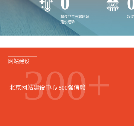
0
超过27年高端网站
超过
建设经验
网站建设
300
+
北京网站建设中心 500强信赖