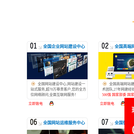
全国企业网站建设中心
全国高端
全国网站建设中心,网站建设一
全国高端网站建
站式服务,超70万尊贵客户,您的全方
术团队,27年网建经
位网络顾问,全面互联网服务！
500强
国家部委
国家
立即致电
立即致电
全国网站运维服务中心
全国微信