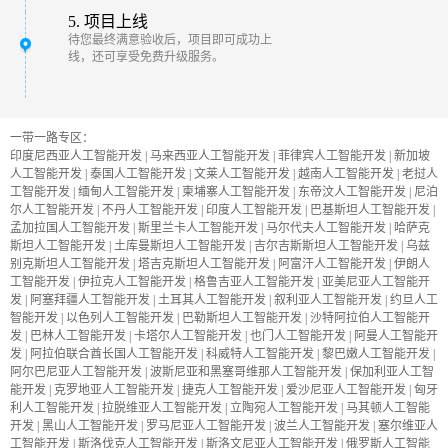
5. 项目上线
待您最终满意验收后，项目即可成功上
线，还可享受免费升级服务。
一带一路专区：
印度尼西亚人工智能开发
|
马来西亚人工智能开发
|
菲律宾人工智能开发
|
新加坡
人工智能开发
|
泰国人工智能开发
|
文莱人工智能开发
|
越南人工智能开发
|
老挝人
工智能开发
|
缅甸人工智能开发
|
柬埔寨人工智能开发
|
东帝汶人工智能开发
|
尼泊
尔人工智能开发
|
不丹人工智能开发
|
印度人工智能开发
|
巴基斯坦人工智能开发
|
孟加拉国人工智能开发
|
斯里兰卡人工智能开发
|
马尔代夫人工智能开发
|
哈萨克
斯坦人工智能开发
|
土库曼斯坦人工智能开发
|
吉尔吉斯斯坦人工智能开发
|
乌兹
别克斯坦人工智能开发
|
塔吉克斯坦人工智能开发
|
阿富汗人工智能开发
|
伊朗人
工智能开发
|
伊拉克人工智能开发
|
格鲁吉亚人工智能开发
|
亚美尼亚人工智能开
发
|
阿塞拜疆人工智能开发
|
土耳其人工智能开发
|
叙利亚人工智能开发
|
约旦人工
智能开发
|
以色列人工智能开发
|
巴勒斯坦人工智能开发
|
沙特阿拉伯人工智能开
发
|
巴林人工智能开发
|
卡塔尔人工智能开发
|
也门人工智能开发
|
阿曼人工智能开
发
|
阿拉伯联合酋长国人工智能开发
|
科威特人工智能开发
|
黎巴嫩人工智能开发
|
阿尔巴尼亚人工智能开发
|
波斯尼亚和黑塞哥维那人工智能开发
|
保加利亚人工智
能开发
|
克罗地亚人工智能开发
|
捷克人工智能开发
|
爱沙尼亚人工智能开发
|
匈牙
利人工智能开发
|
拉脱维亚人工智能开发
|
立陶宛人工智能开发
|
马其顿人工智能
开发
|
黑山人工智能开发
|
罗马尼亚人工智能开发
|
波兰人工智能开发
|
塞尔维亚人
工智能开发
|
斯洛伐克人工智能开发
|
斯洛文尼亚人工智能开发
|
俄罗斯人工智能