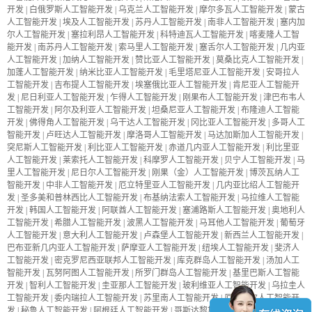
开发
|
白俄罗斯人工智能开发
|
乌克兰人工智能开发
|
摩尔多瓦人工智能开发
|
蒙古
人工智能开发
|
埃及人工智能开发
|
苏丹人工智能开发
|
南非人工智能开发
|
塞内加
尔人工智能开发
|
塞拉利昂人工智能开发
|
科特迪瓦人工智能开发
|
喀麦隆人工智
能开发
|
南苏丹人工智能开发
|
索马里人工智能开发
|
塞舌尔人工智能开发
|
几内亚
人工智能开发
|
加纳人工智能开发
|
赞比亚人工智能开发
|
莫桑比克人工智能开发
|
加蓬人工智能开发
|
纳米比亚人工智能开发
|
毛里塔尼亚人工智能开发
|
安哥拉人
工智能开发
|
吉布提人工智能开发
|
埃塞俄比亚人工智能开发
|
肯尼亚人工智能开
发
|
尼日利亚人工智能开发
|
乍得人工智能开发
|
刚果布人工智能开发
|
津巴布韦人
工智能开发
|
阿尔及利亚人工智能开发
|
坦桑尼亚人工智能开发
|
布隆迪人工智能
开发
|
佛得角人工智能开发
|
乌干达人工智能开发
|
冈比亚人工智能开发
|
多哥人工
智能开发
|
卢旺达人工智能开发
|
摩洛哥人工智能开发
|
马达加斯加人工智能开发
|
突尼斯人工智能开发
|
利比亚人工智能开发
|
赤道几内亚人工智能开发
|
利比里亚
人工智能开发
|
莱索托人工智能开发
|
科摩罗人工智能开发
|
贝宁人工智能开发
|
马
里人工智能开发
|
尼日尔人工智能开发
|
刚果（金）人工智能开发
|
博茨瓦纳人工
智能开发
|
中非人工智能开发
|
厄立特里亚人工智能开发
|
几内亚比绍人工智能开
发
|
圣多美和普林西比人工智能开发
|
布基纳法索人工智能开发
|
马拉维人工智能
开发
|
韩国人工智能开发
|
阿联酋人工智能开发
|
塞浦路斯人工智能开发
|
奥地利人
工智能开发
|
希腊人工智能开发
|
波黑人工智能开发
|
马耳他人工智能开发
|
葡萄牙
人工智能开发
|
意大利人工智能开发
|
卢森堡人工智能开发
|
新西兰人工智能开发
|
巴布亚新几内亚人工智能开发
|
萨摩亚人工智能开发
|
纽埃人工智能开发
|
斐济人
工智能开发
|
密克罗尼西亚联邦人工智能开发
|
库克群岛人工智能开发
|
汤加人工
智能开发
|
瓦努阿图人工智能开发
|
所罗门群岛人工智能开发
|
基里巴斯人工智能
开发
|
智利人工智能开发
|
圭亚那人工智能开发
|
玻利维亚人工智能开发
|
乌拉圭人
工智能开发
|
委内瑞拉人工智能开发
|
苏里南人工智能开发
|
厄瓜多尔人工智能开
发
|
秘鲁人工智能开发
|
阿根廷人工智能开发
|
哥斯达黎加人工智能开发
|
巴拿马人