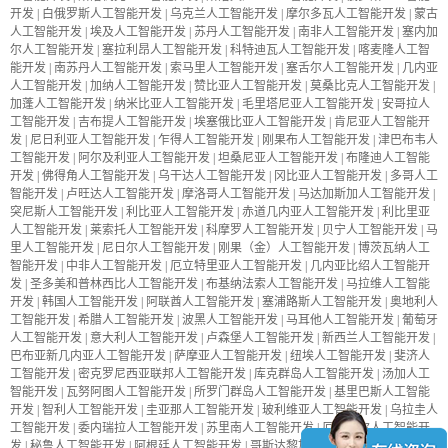
开发
|
白俄罗斯人工智能开发
|
乌克兰人工智能开发
|
摩尔多瓦人工智能开发
|
蒙古
人工智能开发
|
埃及人工智能开发
|
苏丹人工智能开发
|
南非人工智能开发
|
塞内加
尔人工智能开发
|
塞拉利昂人工智能开发
|
科特迪瓦人工智能开发
|
喀麦隆人工智
能开发
|
南苏丹人工智能开发
|
索马里人工智能开发
|
塞舌尔人工智能开发
|
几内亚
人工智能开发
|
加纳人工智能开发
|
赞比亚人工智能开发
|
莫桑比克人工智能开发
|
加蓬人工智能开发
|
纳米比亚人工智能开发
|
毛里塔尼亚人工智能开发
|
安哥拉人
工智能开发
|
吉布提人工智能开发
|
埃塞俄比亚人工智能开发
|
肯尼亚人工智能开
发
|
尼日利亚人工智能开发
|
乍得人工智能开发
|
刚果布人工智能开发
|
津巴布韦人
工智能开发
|
阿尔及利亚人工智能开发
|
坦桑尼亚人工智能开发
|
布隆迪人工智能
开发
|
佛得角人工智能开发
|
乌干达人工智能开发
|
冈比亚人工智能开发
|
多哥人工
智能开发
|
卢旺达人工智能开发
|
摩洛哥人工智能开发
|
马达加斯加人工智能开发
|
突尼斯人工智能开发
|
利比亚人工智能开发
|
赤道几内亚人工智能开发
|
利比里亚
人工智能开发
|
莱索托人工智能开发
|
科摩罗人工智能开发
|
贝宁人工智能开发
|
马
里人工智能开发
|
尼日尔人工智能开发
|
刚果（金）人工智能开发
|
博茨瓦纳人工
智能开发
|
中非人工智能开发
|
厄立特里亚人工智能开发
|
几内亚比绍人工智能开
发
|
圣多美和普林西比人工智能开发
|
布基纳法索人工智能开发
|
马拉维人工智能
开发
|
韩国人工智能开发
|
阿联酋人工智能开发
|
塞浦路斯人工智能开发
|
奥地利人
工智能开发
|
希腊人工智能开发
|
波黑人工智能开发
|
马耳他人工智能开发
|
葡萄牙
人工智能开发
|
意大利人工智能开发
|
卢森堡人工智能开发
|
新西兰人工智能开发
|
巴布亚新几内亚人工智能开发
|
萨摩亚人工智能开发
|
纽埃人工智能开发
|
斐济人
工智能开发
|
密克罗尼西亚联邦人工智能开发
|
库克群岛人工智能开发
|
汤加人工
智能开发
|
瓦努阿图人工智能开发
|
所罗门群岛人工智能开发
|
基里巴斯人工智能
开发
|
智利人工智能开发
|
圭亚那人工智能开发
|
玻利维亚人工智能开发
|
乌拉圭人
工智能开发
|
委内瑞拉人工智能开发
|
苏里南人工智能开发
|
厄瓜多尔人工智能开
发
|
秘鲁人工智能开发
|
阿根廷人工智能开发
|
哥斯达黎加人工智能开发
|
巴拿马人