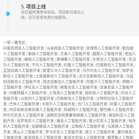
5. 项目上线
待您最终满意验收后，项目即可成功上
线，还可享受免费升级服务。
一带一路专区：
印度尼西亚人工智能开发
|
马来西亚人工智能开发
|
菲律宾人工智能开发
|
新加坡
人工智能开发
|
泰国人工智能开发
|
文莱人工智能开发
|
越南人工智能开发
|
老挝人
工智能开发
|
缅甸人工智能开发
|
柬埔寨人工智能开发
|
东帝汶人工智能开发
|
尼泊
尔人工智能开发
|
不丹人工智能开发
|
印度人工智能开发
|
巴基斯坦人工智能开发
|
孟加拉国人工智能开发
|
斯里兰卡人工智能开发
|
马尔代夫人工智能开发
|
哈萨克
斯坦人工智能开发
|
土库曼斯坦人工智能开发
|
吉尔吉斯斯坦人工智能开发
|
乌兹
别克斯坦人工智能开发
|
塔吉克斯坦人工智能开发
|
阿富汗人工智能开发
|
伊朗人
工智能开发
|
伊拉克人工智能开发
|
格鲁吉亚人工智能开发
|
亚美尼亚人工智能开
发
|
阿塞拜疆人工智能开发
|
土耳其人工智能开发
|
叙利亚人工智能开发
|
约旦人工
智能开发
|
以色列人工智能开发
|
巴勒斯坦人工智能开发
|
沙特阿拉伯人工智能开
发
|
巴林人工智能开发
|
卡塔尔人工智能开发
|
也门人工智能开发
|
阿曼人工智能开
发
|
阿拉伯联合酋长国人工智能开发
|
科威特人工智能开发
|
黎巴嫩人工智能开发
|
阿尔巴尼亚人工智能开发
|
波斯尼亚和黑塞哥维那人工智能开发
|
保加利亚人工智
能开发
|
克罗地亚人工智能开发
|
捷克人工智能开发
|
爱沙尼亚人工智能开发
|
匈牙
利人工智能开发
|
拉脱维亚人工智能开发
|
立陶宛人工智能开发
|
马其顿人工智能
开发
|
黑山人工智能开发
|
罗马尼亚人工智能开发
|
波兰人工智能开发
|
塞尔维亚人
工智能开发
|
斯洛伐克人工智能开发
|
斯洛文尼亚人工智能开发
|
俄罗斯人工智能