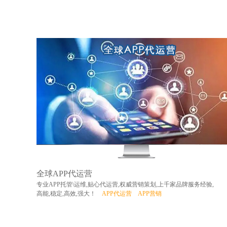
全球APP代运营
专业APP托管\运维,贴心代运营,权威营销策划,上千家品牌服务经验,
高能,稳定,高效,强大！
APP代运营
APP营销