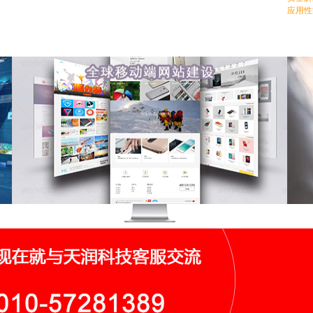
应用性
全球移动端网站建设
全球
新鲜感受,新鲜未来,专注创意,专心开发,非常团队,成就您的未来,助力
中国网
您的企业势如破竹！