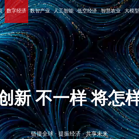
页
数字经济
数智产业
人工智能
低空经济
智慧农业
大模
永康高端品牌网站建
全球 · 全行业 · 大品牌 · 真原创