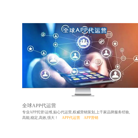
全球APP代运营
专业APP托管\运维,贴心代运营,权威营销策划,上千家品牌服务经验,
高能,稳定,高效,强大！
APP代运营
APP营销