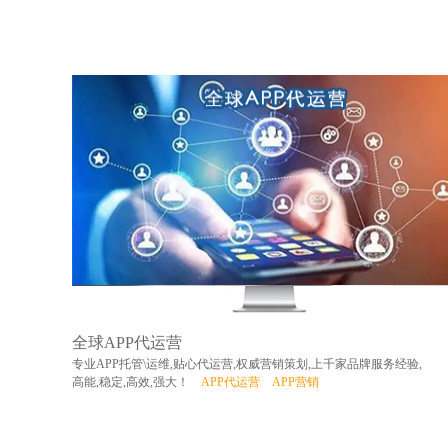
全球APP代运营
专业APP托管\运维,贴心代运营,权威营销策划,上千家品牌服务经验,
高能,稳定,高效,强大！
APP代运营
APP营销