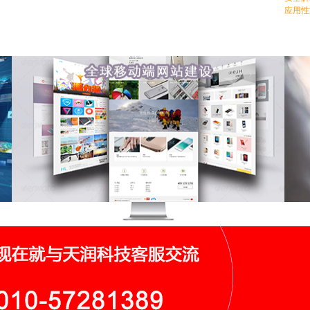
应用性
全球移动端网站建设
全球
新鲜感受,新鲜未来,专注创意,专心开发,非常团队,成就您的未来,助力
中国网
您的企业势如破竹！