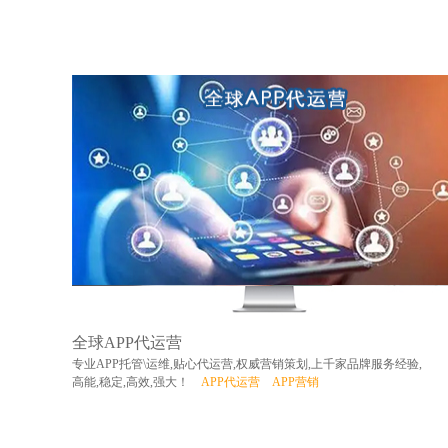
全球APP代运营
专业APP托管\运维,贴心代运营,权威营销策划,上千家品牌服务经验,
高能,稳定,高效,强大！
APP代运营
APP营销