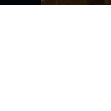
一站式企业数智化服务
数据中台+业务中台+数据湖数字化发展底座解决方案
中国数字经济智慧云平台
打造智慧决策新模式 构建中国数字经济产业发展未来