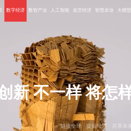
页
数字经济
数智产业
人工智能
低空经济
智慧农业
大模
创新 不一样 将怎
链接全球 · 提振经济 · 共享未来