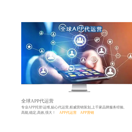
全球APP代运营
专业APP托管\运维,贴心代运营,权威营销策划,上千家品牌服务经验,
高能,稳定,高效,强大！
APP代运营
APP营销